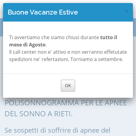
×
Buone Vacanze Estive
Polisonnografia
Lazio
Rieti
Ti avvertiamo che siamo chiusi durante
tutto il
mese di Agosto
.
Il call center non e' attivo e non verranno effetutate
Polisonnografia a
spedizioni ne' refertazioni. Torniamo a settembre.
Rieti
OK
POLISONNOGRAFIA, POLIGRAFIA,
POLISONNOGRAMMA PER LE APNEE
DEL SONNO A RIETI.
Se sospetti di soffrire di apnee del