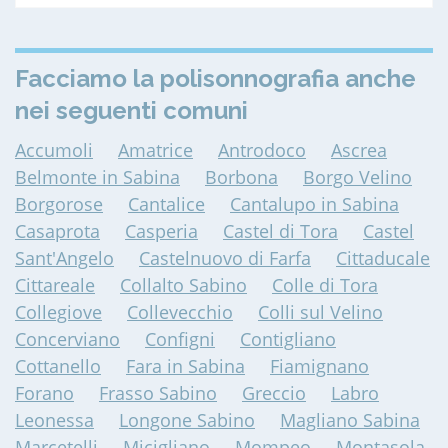
Facciamo la polisonnografia anche
nei seguenti comuni
Accumoli
Amatrice
Antrodoco
Ascrea
Belmonte in Sabina
Borbona
Borgo Velino
Borgorose
Cantalice
Cantalupo in Sabina
Casaprota
Casperia
Castel di Tora
Castel
Sant'Angelo
Castelnuovo di Farfa
Cittaducale
Cittareale
Collalto Sabino
Colle di Tora
Collegiove
Collevecchio
Colli sul Velino
Concerviano
Configni
Contigliano
Cottanello
Fara in Sabina
Fiamignano
Forano
Frasso Sabino
Greccio
Labro
Leonessa
Longone Sabino
Magliano Sabina
Marcetelli
Micigliano
Mompeo
Montasola