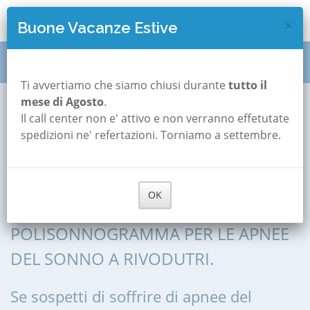
×
Buone Vacanze Estive
Polisonnografia
Lazio
Rieti
Rivodutri
Ti avvertiamo che siamo chiusi durante
tutto il
mese di Agosto
.
Il call center non e' attivo e non verranno effetutate
Polisonnografia a
spedizioni ne' refertazioni. Torniamo a settembre.
Rivodutri
OK
POLISONNOGRAFIA, POLIGRAFIA,
POLISONNOGRAMMA PER LE APNEE
DEL SONNO A RIVODUTRI.
Se sospetti di soffrire di apnee del