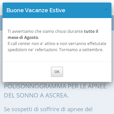
×
Buone Vacanze Estive
Polisonnografia
Lazio
Rieti
Ascrea
Ti avvertiamo che siamo chiusi durante
tutto il
mese di Agosto
.
Il call center non e' attivo e non verranno effetutate
Polisonnografia a
spedizioni ne' refertazioni. Torniamo a settembre.
Ascrea
OK
POLISONNOGRAFIA, POLIGRAFIA,
POLISONNOGRAMMA PER LE APNEE
DEL SONNO A ASCREA.
Se sospetti di soffrire di apnee del