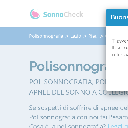
QUAN
Buone
Polisonnografia
Lazio
Rieti
Collegiove
Ti avve
Il call
referta
Polisonnografia
POLISONNOGRAFIA, POLIGRAF
APNEE DEL SONNO A COLLEGI
Se sospetti di soffrire di apnee de
Polisonnografia con noi fai l'esa
Cosa è la polisonnografia?
Leggi q