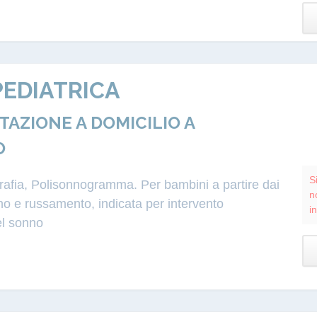
EDIATRICA
ZIONE A DOMICILIO A
O
S
grafia, Polisonnogramma. Per bambini a partire dai
n
o e russamento, indicata per intervento
i
el sonno