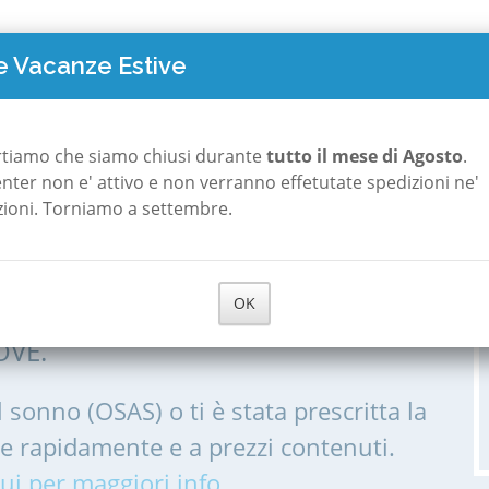
TO COSTA
POLISONNOGRAFIA
A ROMA
A MILANO
CHI S
 Vacanze Estive
rtiamo che siamo chiusi durante
tutto il mese di Agosto
.
 center non e' attivo e non verranno effetutate spedizioni ne'
zioni. Torniamo a settembre.
 a Collegiove
OK
IA, POLISONNOGRAMMA PER LE
OVE.
l sonno (OSAS) o ti è stata prescritta la
me rapidamente e a prezzi contenuti.
ui per maggiori info