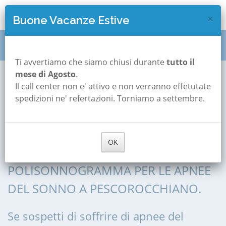
×
Buone Vacanze Estive
Polisonnografia
Lazio
Rieti
Pescorocchiano
Ti avvertiamo che siamo chiusi durante
tutto il
mese di Agosto
.
Il call center non e' attivo e non verranno effetutate
Polisonnografia a
spedizioni ne' refertazioni. Torniamo a settembre.
Pescorocchiano
OK
POLISONNOGRAFIA, POLIGRAFIA,
POLISONNOGRAMMA PER LE APNEE
DEL SONNO A PESCOROCCHIANO.
Se sospetti di soffrire di apnee del