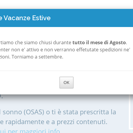
TO COSTA
POLISONNOGRAFIA
A ROMA
A MILANO
CHI S
 Vacanze Estive
rtiamo che siamo chiusi durante
tutto il mese di Agosto
.
 center non e' attivo e non verranno effetutate spedizioni ne'
zioni. Torniamo a settembre.
 a Nespolo
OK
IA, POLISONNOGRAMMA PER LE
.
l sonno (OSAS) o ti è stata prescritta la
me rapidamente e a prezzi contenuti.
ui per maggiori info