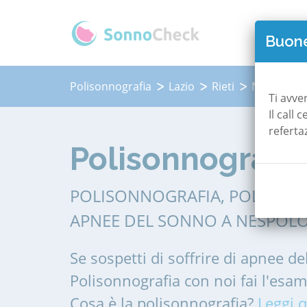
QUAN
Buone
Polisonnografia
Lazio
Rieti
Nespolo
Ti avve
Il call
referta
Polisonnografia
POLISONNOGRAFIA, POLIGRAF
APNEE DEL SONNO A NESPOLO
Se sospetti di soffrire di apnee de
Polisonnografia con noi fai l'esa
Cosa è la polisonnografia?
Leggi q