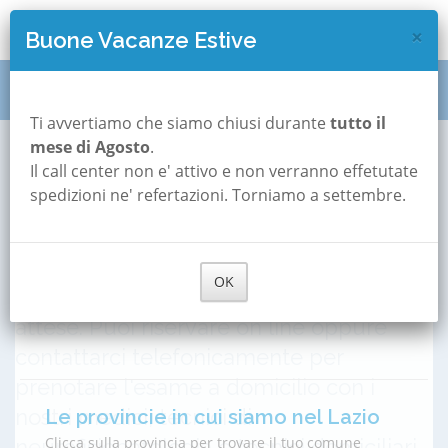
×
Buone Vacanze Estive
Polisonnografia
Lazio
Ti avvertiamo che siamo chiusi durante
tutto il
mese di Agosto
.
Polisonnografia nel Lazio
Verifica disponibilità e prezzi nel
Il call center non e' attivo e non verranno effetutate
spedizioni ne' refertazioni. Torniamo a settembre.
tuo comune
Se sospetti di avere apnee notturne o ti
è stata prescritta la Polisonnografia, da
Comune
oggi puoi effettuare questo esame in
OK
Inserisci il comune...
tutto comodità a casa tua senza liste di
attese. Puoi riservare on line oppure
contattarci telefonicamente per
prenotare l'esame a domicilio con i
nostri medici, tecnici di
Le provincie in cui siamo nel Lazio
Clicca sulla provincia per trovare il tuo comune
neurofisiopatologia e tecnici domiciliari