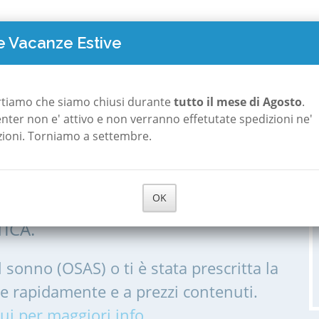
TO COSTA
POLISONNOGRAFIA
A ROMA
A MILANO
CHI S
 Vacanze Estive
a
rtiamo che siamo chiusi durante
tutto il mese di Agosto
.
 center non e' attivo e non verranno effetutate spedizioni ne'
zioni. Torniamo a settembre.
 a Roccantica
OK
IA, POLISONNOGRAMMA PER LE
ICA.
l sonno (OSAS) o ti è stata prescritta la
me rapidamente e a prezzi contenuti.
ui per maggiori info