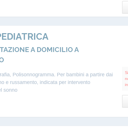
EDIATRICA
ZIONE A DOMICILIO A
O
S
grafia, Polisonnogramma. Per bambini a partire dai
n
o e russamento, indicata per intervento
i
el sonno