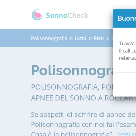
QUAN
Buone
Polisonnografia
Lazio
Rieti
Roccantic
Ti avve
Il call
referta
Polisonnografia
POLISONNOGRAFIA, POLIGRAF
APNEE DEL SONNO A ROCCANT
Se sospetti di soffrire di apnee de
Polisonnografia con noi fai l'esa
Cosa è la polisonnografia?
Leggi q