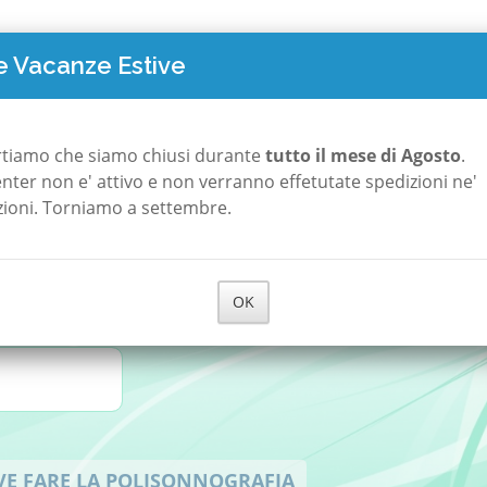
TO COSTA
POLISONNOGRAFIA
A ROMA
A MILANO
CHI S
 Vacanze Estive
rtiamo che siamo chiusi durante
tutto il mese di Agosto
.
 center non e' attivo e non verranno effetutate spedizioni ne'
 per le Apnee del S
zioni. Torniamo a settembre.
ia. A domicilio.
OK
E FARE LA POLISONNOGRAFIA