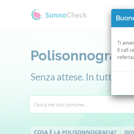
QUAN
Buone
Ti avve
Il call
Polisonnografia
referta
Senza attese. In tutta Ital
Comune
Cerca nel tuo comune...
COSA È LA POLISONNOGRAFIA?
DOV