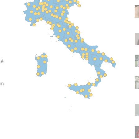
o
 è
un