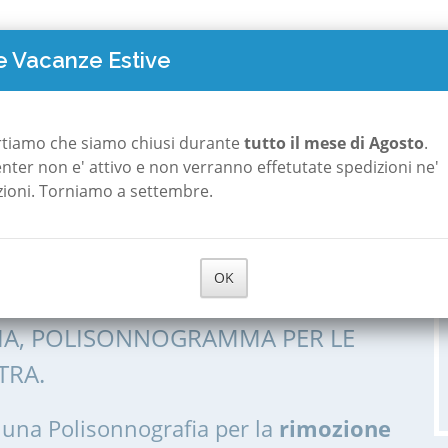
TO COSTA
POLISONNOGRAFIA
A ROMA
A MILANO
CHI S
 Vacanze Estive
rtiamo che siamo chiusi durante
tutto il mese di Agosto
.
 center non e' attivo e non verranno effetutate spedizioni ne'
zioni. Torniamo a settembre.
 Pediatrica a
OK
IA, POLISONNOGRAMMA PER LE
TRA.
 una Polisonnografia per la
rimozione