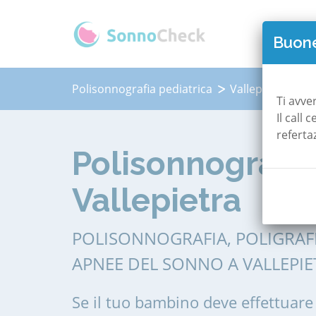
QUAN
Buone
Polisonnografia pediatrica
Vallepietra
Ti avve
Il call
referta
Polisonnografia
Vallepietra
POLISONNOGRAFIA, POLIGRAF
APNEE DEL SONNO A VALLEPIE
Se il tuo bambino deve effettuare