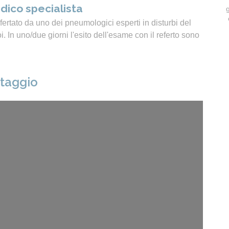
dico specialista
ertato da uno dei pneumologici esperti in disturbi del
 In uno/due giorni l'esito dell'esame con il referto sono
ntaggio