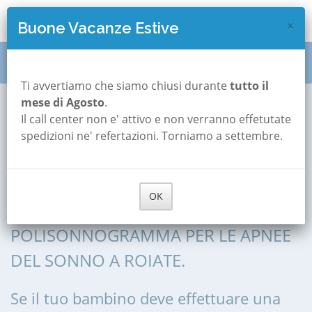
×
Buone Vacanze Estive
Polisonnografia pediatrica
Roiate
Ti avvertiamo che siamo chiusi durante
tutto il
mese di Agosto
.
Il call center non e' attivo e non verranno effetutate
Polisonnografia
spedizioni ne' refertazioni. Torniamo a settembre.
Pediatrica a Roiate
OK
POLISONNOGRAFIA, POLIGRAFIA,
POLISONNOGRAMMA PER LE APNEE
DEL SONNO A ROIATE.
Se il tuo bambino deve effettuare una