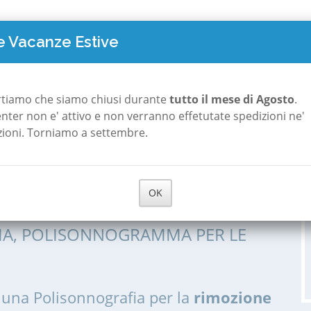
TO COSTA
POLISONNOGRAFIA
A ROMA
A MILANO
CHI S
 Vacanze Estive
rtiamo che siamo chiusi durante
tutto il mese di Agosto
.
 center non e' attivo e non verranno effetutate spedizioni ne'
zioni. Torniamo a settembre.
 Pediatrica a
OK
IA, POLISONNOGRAMMA PER LE
 una Polisonnografia per la
rimozione