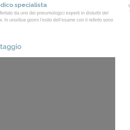
dico specialista
ertato da uno dei pneumologici esperti in disturbi del
 In uno/due giorni l'esito dell'esame con il referto sono
ntaggio