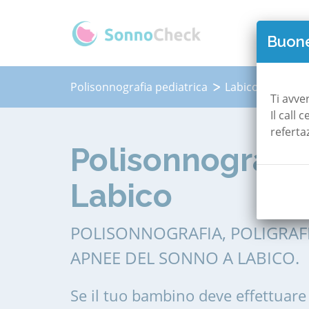
QUAN
Buone
Polisonnografia pediatrica
Labico
Ti avve
Il call
referta
Polisonnografia
Labico
POLISONNOGRAFIA, POLIGRAF
APNEE DEL SONNO A LABICO.
Se il tuo bambino deve effettuare