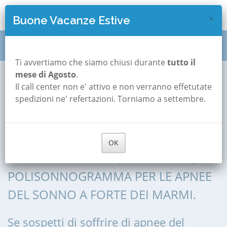
×
Buone Vacanze Estive
Polisonnografia
Toscana
Lucca
Ti avvertiamo che siamo chiusi durante
tutto il
mese di Agosto
.
Forte dei Marmi
Il call center non e' attivo e non verranno effetutate
Polisonnografia a
spedizioni ne' refertazioni. Torniamo a settembre.
Forte dei Marmi
OK
POLISONNOGRAFIA, POLIGRAFIA,
POLISONNOGRAMMA PER LE APNEE
DEL SONNO A FORTE DEI MARMI.
Se sospetti di soffrire di apnee del