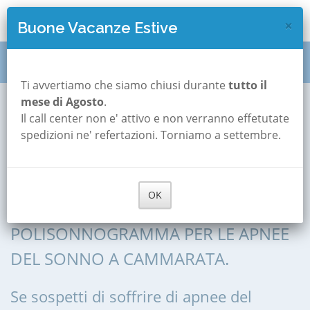
×
Buone Vacanze Estive
Polisonnografia
Sicilia
Agrigento
Cammarata
Ti avvertiamo che siamo chiusi durante
tutto il
mese di Agosto
.
Il call center non e' attivo e non verranno effetutate
Polisonnografia a
spedizioni ne' refertazioni. Torniamo a settembre.
Cammarata
OK
POLISONNOGRAFIA, POLIGRAFIA,
POLISONNOGRAMMA PER LE APNEE
DEL SONNO A CAMMARATA.
Se sospetti di soffrire di apnee del