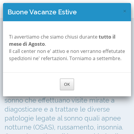
×
Buone Vacanze Estive
Visita disturbi del sonno
Milano
Ti avvertiamo che siamo chiusi durante
tutto il
Visita medica
mese di Agosto
.
Il call center non e' attivo e non verranno effetutate
specialistica disturbi del
spedizioni ne' refertazioni. Torniamo a settembre.
sonno a Milano
Sonnocheck seleziona in ogni provincia
OK
dei medici specializzati nei disturbi del
sonno che effettuano visite mirate a
diagosticare e a trattare le diverse
patologie legate al sonno quali apnee
notturne (OSAS), russamento, insonnia.