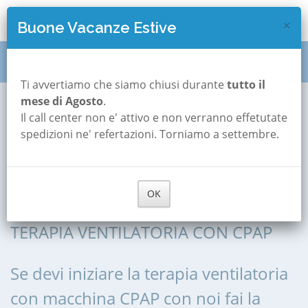
×
Buone Vacanze Estive
Titolazione CPAP
Emilia Romagna
Parma
Ti avvertiamo che siamo chiusi durante
tutto il
mese di Agosto
.
Collecchio
Il call center non e' attivo e non verranno effetutate
Titolazione
spedizioni ne' refertazioni. Torniamo a settembre.
CPAP a Collecchio
OK
ADATTAMENTO CPAP, AVVIO ALLA
TERAPIA VENTILATORIA CON CPAP
Se devi iniziare la terapia ventilatoria
con macchina CPAP con noi fai la