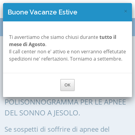
×
Buone Vacanze Estive
Polisonnografia
Veneto
Venezia
Jesolo
Ti avvertiamo che siamo chiusi durante
tutto il
mese di Agosto
.
Il call center non e' attivo e non verranno effetutate
Polisonnografia a
spedizioni ne' refertazioni. Torniamo a settembre.
Jesolo
OK
POLISONNOGRAFIA, POLIGRAFIA,
POLISONNOGRAMMA PER LE APNEE
DEL SONNO A JESOLO.
Se sospetti di soffrire di apnee del