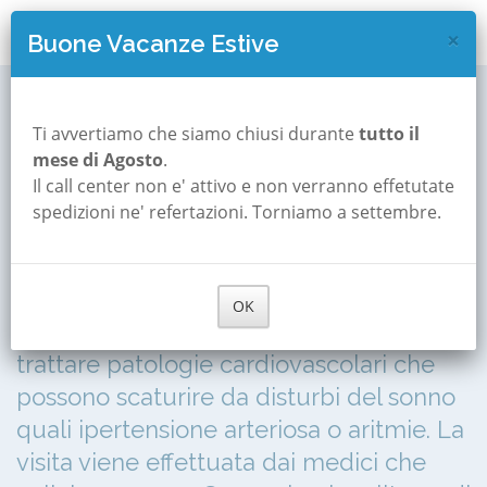
×
Buone Vacanze Estive
Visita disturbi del sonno
Roma
Visita Cardiologica
Ti avvertiamo che siamo chiusi durante
tutto il
Visita cardiologica per
mese di Agosto
.
Il call center non e' attivo e non verranno effetutate
disturbi del sonno a
spedizioni ne' refertazioni. Torniamo a settembre.
Roma
La visita consiste in un check-up di tipo
OK
cardiologico mirato a diagnosticare e a
trattare patologie cardiovascolari che
possono scaturire da disturbi del sonno
quali ipertensione arteriosa o aritmie. La
visita viene effettuata dai medici che