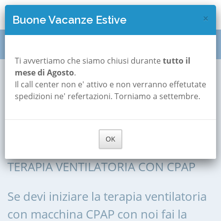
×
Buone Vacanze Estive
Titolazione CPAP
Sicilia
Messina
Castelmola
Ti avvertiamo che siamo chiusi durante
tutto il
mese di Agosto
.
Il call center non e' attivo e non verranno effetutate
Titolazione CPAP a
spedizioni ne' refertazioni. Torniamo a settembre.
Castelmola
OK
ADATTAMENTO CPAP, AVVIO ALLA
TERAPIA VENTILATORIA CON CPAP
Se devi iniziare la terapia ventilatoria
con macchina CPAP con noi fai la