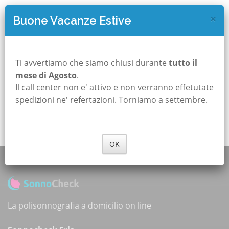
×
Buone Vacanze Estive
Titolazione Cpap a Bolzano
Ti avvertiamo che siamo chiusi durante
tutto il
mese di Agosto
.
Siamo spiacenti, al momento non abbiamo studi e
Il call center non e' attivo e non verranno effetutate
tecnici che coprono il suo comune
spedizioni ne' refertazioni. Torniamo a settembre.
Torna alla Home Page
OK
La polisonnografia a domicilio on line