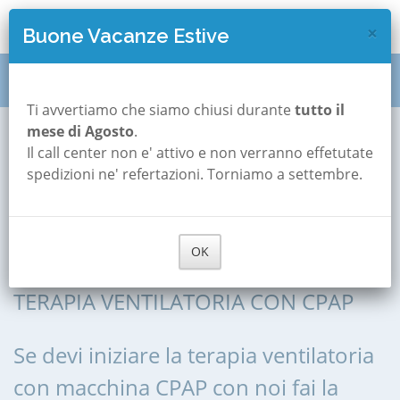
×
Buone Vacanze Estive
Titolazione CPAP
Lombardia
Cremona
Ti avvertiamo che siamo chiusi durante
tutto il
mese di Agosto
.
Olmeneta
Il call center non e' attivo e non verranno effetutate
Titolazione
spedizioni ne' refertazioni. Torniamo a settembre.
CPAP a Olmeneta
OK
ADATTAMENTO CPAP, AVVIO ALLA
TERAPIA VENTILATORIA CON CPAP
Se devi iniziare la terapia ventilatoria
con macchina CPAP con noi fai la