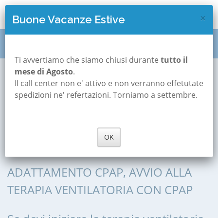
×
Buone Vacanze Estive
Titolazione CPAP
Emilia Romagna
Parma
Ti avvertiamo che siamo chiusi durante
tutto il
mese di Agosto
.
Tizzano Val Parma
Il call center non e' attivo e non verranno effetutate
Titolazione
spedizioni ne' refertazioni. Torniamo a settembre.
CPAP a Tizzano Val
OK
Parma
ADATTAMENTO CPAP, AVVIO ALLA
TERAPIA VENTILATORIA CON CPAP