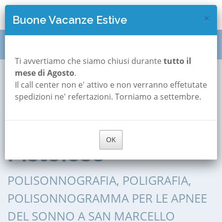
×
Buone Vacanze Estive
Polisonnografia
Toscana
Pistoia
Ti avvertiamo che siamo chiusi durante
tutto il
mese di Agosto
.
San Marcello Pistoiese
Il call center non e' attivo e non verranno effetutate
Polisonnografia a
spedizioni ne' refertazioni. Torniamo a settembre.
San Marcello
OK
Pistoiese
POLISONNOGRAFIA, POLIGRAFIA,
POLISONNOGRAMMA PER LE APNEE
DEL SONNO A SAN MARCELLO