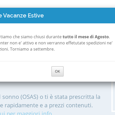
TO COSTA
POLISONNOGRAFIA
A ROMA
A MILANO
CHI S
 Vacanze Estive
glesias
rtiamo che siamo chiusi durante
tutto il mese di Agosto
.
 center non e' attivo e non verranno effetutate spedizioni ne'
zioni. Torniamo a settembre.
a Iglesias
OK
IA, POLISONNOGRAMMA PER LE
l sonno (OSAS) o ti è stata prescritta la
me rapidamente e a prezzi contenuti.
ui per maggiori info