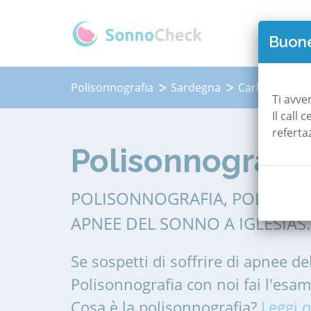
QUAN
Buone
Polisonnografia
Sardegna
Carbonia
I
Ti avve
Il call
referta
Polisonnografia 
POLISONNOGRAFIA, POLIGRAF
APNEE DEL SONNO A IGLESIAS.
Se sospetti di soffrire di apnee de
Polisonnografia con noi fai l'esa
Cosa è la polisonnografia?
Leggi q