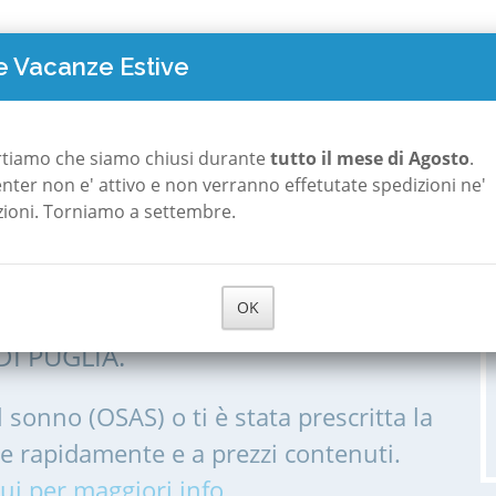
TO COSTA
POLISONNOGRAFIA
A ROMA
A MILANO
CHI S
 Vacanze Estive
di Puglia
rtiamo che siamo chiusi durante
tutto il mese di Agosto
.
 center non e' attivo e non verranno effetutate spedizioni ne'
zioni. Torniamo a settembre.
 a Orsara di Puglia
OK
IA, POLISONNOGRAMMA PER LE
I PUGLIA.
l sonno (OSAS) o ti è stata prescritta la
me rapidamente e a prezzi contenuti.
ui per maggiori info