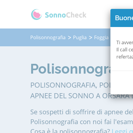
QUAN
Buone
Polisonnografia
Puglia
Foggia
Orsara 
Ti avve
Il call
referta
Polisonnografia
POLISONNOGRAFIA, POLIGRAF
APNEE DEL SONNO A ORSARA D
Se sospetti di soffrire di apnee de
Polisonnografia con noi fai l'esa
Cosa è la polisonnografia?
Leggi q