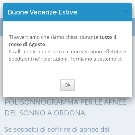
×
Buone Vacanze Estive
Polisonnografia
Puglia
Foggia
Ordona
Ti avvertiamo che siamo chiusi durante
tutto il
mese di Agosto
.
Il call center non e' attivo e non verranno effetutate
Polisonnografia a
spedizioni ne' refertazioni. Torniamo a settembre.
Ordona
OK
POLISONNOGRAFIA, POLIGRAFIA,
POLISONNOGRAMMA PER LE APNEE
DEL SONNO A ORDONA.
Se sospetti di soffrire di apnee del