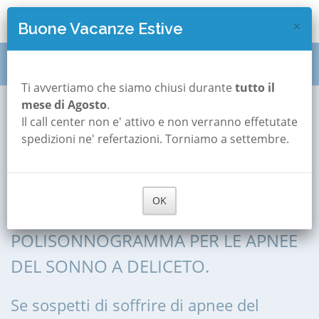
×
Buone Vacanze Estive
Polisonnografia
Puglia
Foggia
Deliceto
Ti avvertiamo che siamo chiusi durante
tutto il
mese di Agosto
.
Il call center non e' attivo e non verranno effetutate
Polisonnografia a
spedizioni ne' refertazioni. Torniamo a settembre.
Deliceto
OK
POLISONNOGRAFIA, POLIGRAFIA,
POLISONNOGRAMMA PER LE APNEE
DEL SONNO A DELICETO.
Se sospetti di soffrire di apnee del