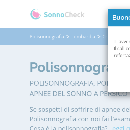
QUAN
Buone
Polisonnografia
Lombardia
Cremona
Ti avve
Il call
referta
Polisonnografia
POLISONNOGRAFIA, POLIGRAF
APNEE DEL SONNO A PERSICO
Se sospetti di soffrire di apnee de
Polisonnografia con noi fai l'esa
Cosa è la polisonnografia?
Leggi q