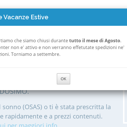
TO COSTA
POLISONNOGRAFIA
A ROMA
A MILANO
CHI S
 Vacanze Estive
Persico Dosimo
rtiamo che siamo chiusi durante
tutto il mese di Agosto
.
 center non e' attivo e non verranno effetutate spedizioni ne'
zioni. Torniamo a settembre.
 a Persico Dosimo
OK
IA, POLISONNOGRAMMA PER LE
 DOSIMO.
l sonno (OSAS) o ti è stata prescritta la
me rapidamente e a prezzi contenuti.
ui per maggiori info