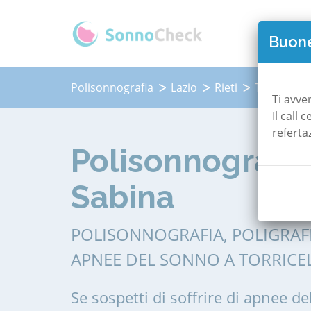
QUAN
Buone
Polisonnografia
Lazio
Rieti
Torricella 
Ti avve
Il call
referta
Polisonnografia 
Sabina
POLISONNOGRAFIA, POLIGRAF
APNEE DEL SONNO A TORRICEL
Se sospetti di soffrire di apnee de