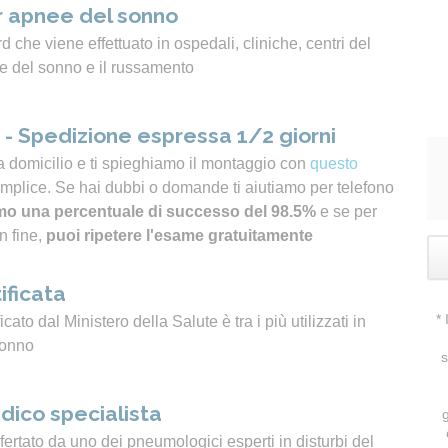
 apnee del sonno
 che viene effettuato in ospedali, cliniche, centri del
e del sonno e il russamento
- Spedizione espressa 1/2 giorni
a domicilio e ti spieghiamo il montaggio con
questo
emplice. Se hai dubbi o domande ti aiutiamo per telefono
o una percentuale di successo del 98.5%
e se per
n fine,
puoi ripetere l'esame gratuitamente
ificata
*
icato dal Ministero della Salute è tra i più utilizzati in
sonno
s
dico specialista
ertato da uno dei pneumologici esperti in disturbi del