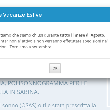
TO COSTA
POLISONNOGRAFIA
A ROMA
A MILANO
CHI S
 Vacanze Estive
in Sabina
rtiamo che siamo chiusi durante
tutto il mese di Agosto
.
 center non e' attivo e non verranno effetutate spedizioni ne'
zioni. Torniamo a settembre.
a Torricella in
OK
IA, POLISONNOGRAMMA PER LE
LA IN SABINA.
l sonno (OSAS) o ti è stata prescritta la