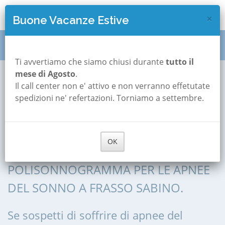
×
Buone Vacanze Estive
Polisonnografia
Lazio
Rieti
Frasso Sabino
Ti avvertiamo che siamo chiusi durante
tutto il
mese di Agosto
.
Il call center non e' attivo e non verranno effetutate
Polisonnografia a
spedizioni ne' refertazioni. Torniamo a settembre.
Frasso Sabino
OK
POLISONNOGRAFIA, POLIGRAFIA,
POLISONNOGRAMMA PER LE APNEE
DEL SONNO A FRASSO SABINO.
Se sospetti di soffrire di apnee del