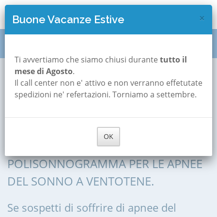
×
Buone Vacanze Estive
Polisonnografia
Lazio
Latina
Ventotene
Ti avvertiamo che siamo chiusi durante
tutto il
mese di Agosto
.
Il call center non e' attivo e non verranno effetutate
Polisonnografia a
spedizioni ne' refertazioni. Torniamo a settembre.
Ventotene
OK
POLISONNOGRAFIA, POLIGRAFIA,
POLISONNOGRAMMA PER LE APNEE
DEL SONNO A VENTOTENE.
Se sospetti di soffrire di apnee del