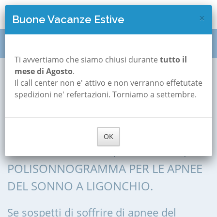
×
Buone Vacanze Estive
Polisonnografia
Emilia Romagna
Reggio-emilia
Ti avvertiamo che siamo chiusi durante
tutto il
mese di Agosto
.
Ligonchio
Il call center non e' attivo e non verranno effetutate
Polisonnografia a
spedizioni ne' refertazioni. Torniamo a settembre.
Ligonchio
OK
POLISONNOGRAFIA, POLIGRAFIA,
POLISONNOGRAMMA PER LE APNEE
DEL SONNO A LIGONCHIO.
Se sospetti di soffrire di apnee del