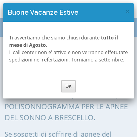
×
Buone Vacanze Estive
Polisonnografia
Emilia Romagna
Reggio-emilia
Ti avvertiamo che siamo chiusi durante
tutto il
mese di Agosto
.
Brescello
Il call center non e' attivo e non verranno effetutate
Polisonnografia a
spedizioni ne' refertazioni. Torniamo a settembre.
Brescello
OK
POLISONNOGRAFIA, POLIGRAFIA,
POLISONNOGRAMMA PER LE APNEE
DEL SONNO A BRESCELLO.
Se sospetti di soffrire di apnee del