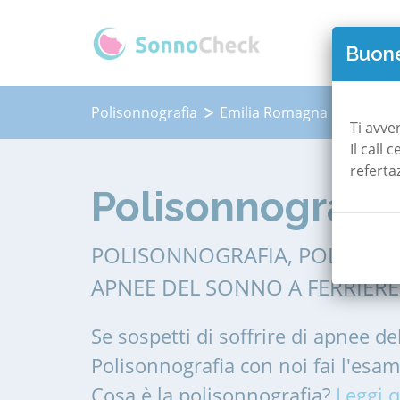
QUAN
Buone
Polisonnografia
Emilia Romagna
Piacen
Ti avve
Il call
referta
Polisonnografia 
POLISONNOGRAFIA, POLIGRAF
APNEE DEL SONNO A FERRIERE
Se sospetti di soffrire di apnee de
Polisonnografia con noi fai l'esa
Cosa è la polisonnografia?
Leggi q