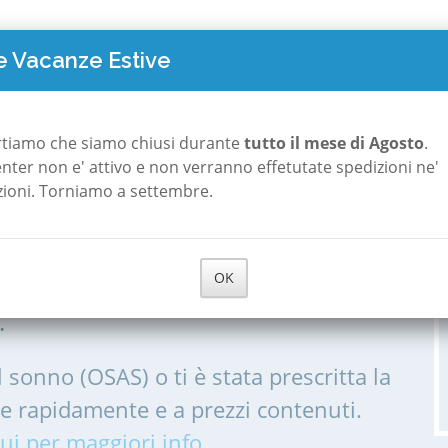
TO COSTA
POLISONNOGRAFIA
A ROMA
A MILANO
CHI S
 Vacanze Estive
za
Ferriere
rtiamo che siamo chiusi durante
tutto il mese di Agosto
.
 center non e' attivo e non verranno effetutate spedizioni ne'
zioni. Torniamo a settembre.
a Ferriere
OK
IA, POLISONNOGRAMMA PER LE
.
l sonno (OSAS) o ti è stata prescritta la
me rapidamente e a prezzi contenuti.
ui per maggiori info