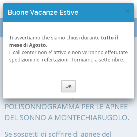
×
Buone Vacanze Estive
Polisonnografia
Emilia Romagna
Parma
Ti avvertiamo che siamo chiusi durante
tutto il
mese di Agosto
.
Montechiarugolo
Il call center non e' attivo e non verranno effetutate
Polisonnografia a
spedizioni ne' refertazioni. Torniamo a settembre.
Montechiarugolo
OK
POLISONNOGRAFIA, POLIGRAFIA,
POLISONNOGRAMMA PER LE APNEE
DEL SONNO A MONTECHIARUGOLO.
Se sospetti di soffrire di apnee del