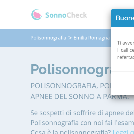
QUAN
Buone
Polisonnografia
Emilia Romagna
Parma
Ti avve
Il call
referta
Polisonnografi
POLISONNOGRAFIA, POLIGRAF
APNEE DEL SONNO A PARMA.
Se sospetti di soffrire di apnee de
Polisonnografia con noi fai l'esa
Cosa è la polisonnografia?
Leggi q