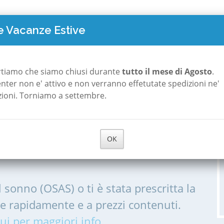
TO COSTA
POLISONNOGRAFIA
A ROMA
A MILANO
CHI S
 Vacanze Estive
rtiamo che siamo chiusi durante
tutto il mese di Agosto
.
 center non e' attivo e non verranno effetutate spedizioni ne'
zioni. Torniamo a settembre.
a a Parma
OK
IA, POLISONNOGRAMMA PER LE
l sonno (OSAS) o ti è stata prescritta la
me rapidamente e a prezzi contenuti.
ui per maggiori info