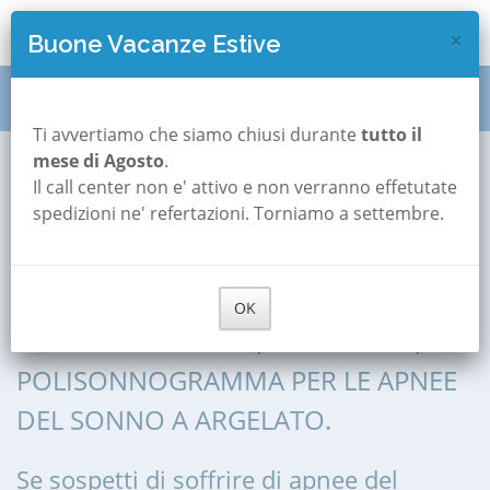
×
Buone Vacanze Estive
Polisonnografia
Emilia Romagna
Bologna
Ti avvertiamo che siamo chiusi durante
tutto il
mese di Agosto
.
Argelato
Il call center non e' attivo e non verranno effetutate
Polisonnografia a
spedizioni ne' refertazioni. Torniamo a settembre.
Argelato
OK
POLISONNOGRAFIA, POLIGRAFIA,
POLISONNOGRAMMA PER LE APNEE
DEL SONNO A ARGELATO.
Se sospetti di soffrire di apnee del