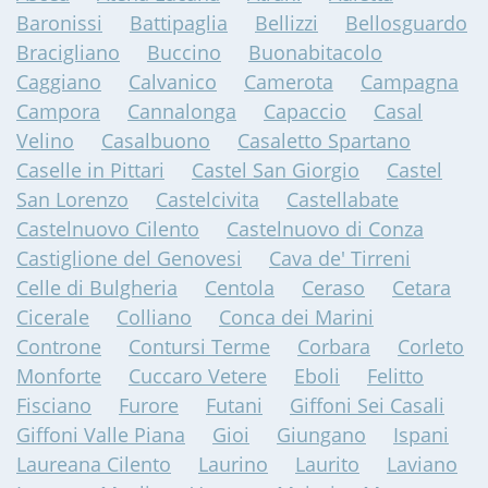
Baronissi
Battipaglia
Bellizzi
Bellosguardo
Bracigliano
Buccino
Buonabitacolo
Caggiano
Calvanico
Camerota
Campagna
Campora
Cannalonga
Capaccio
Casal
Velino
Casalbuono
Casaletto Spartano
Caselle in Pittari
Castel San Giorgio
Castel
San Lorenzo
Castelcivita
Castellabate
Castelnuovo Cilento
Castelnuovo di Conza
Castiglione del Genovesi
Cava de' Tirreni
Celle di Bulgheria
Centola
Ceraso
Cetara
Cicerale
Colliano
Conca dei Marini
Controne
Contursi Terme
Corbara
Corleto
Monforte
Cuccaro Vetere
Eboli
Felitto
Fisciano
Furore
Futani
Giffoni Sei Casali
Giffoni Valle Piana
Gioi
Giungano
Ispani
Laureana Cilento
Laurino
Laurito
Laviano