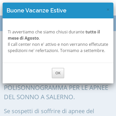
×
Buone Vacanze Estive
Polisonnografia
Campania
Salerno
Ti avvertiamo che siamo chiusi durante
tutto il
mese di Agosto
.
Il call center non e' attivo e non verranno effetutate
Polisonnografia a
spedizioni ne' refertazioni. Torniamo a settembre.
Salerno
OK
POLISONNOGRAFIA, POLIGRAFIA,
POLISONNOGRAMMA PER LE APNEE
DEL SONNO A SALERNO.
Se sospetti di soffrire di apnee del