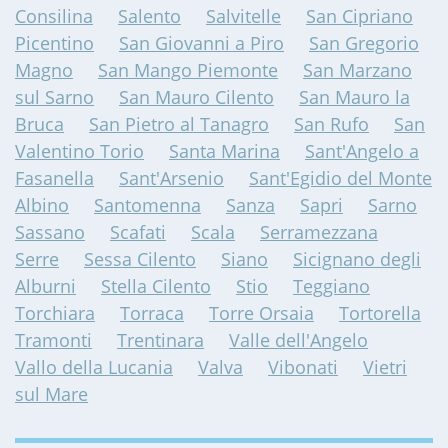
Consilina
Salento
Salvitelle
San Cipriano
Picentino
San Giovanni a Piro
San Gregorio
Magno
San Mango Piemonte
San Marzano
sul Sarno
San Mauro Cilento
San Mauro la
Bruca
San Pietro al Tanagro
San Rufo
San
Valentino Torio
Santa Marina
Sant'Angelo a
Fasanella
Sant'Arsenio
Sant'Egidio del Monte
Albino
Santomenna
Sanza
Sapri
Sarno
Sassano
Scafati
Scala
Serramezzana
Serre
Sessa Cilento
Siano
Sicignano degli
Alburni
Stella Cilento
Stio
Teggiano
Torchiara
Torraca
Torre Orsaia
Tortorella
Tramonti
Trentinara
Valle dell'Angelo
Vallo della Lucania
Valva
Vibonati
Vietri
sul Mare