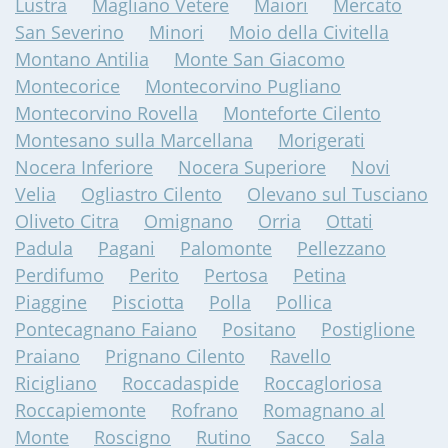
Lustra
Magliano Vetere
Maiori
Mercato
San Severino
Minori
Moio della Civitella
Montano Antilia
Monte San Giacomo
Montecorice
Montecorvino Pugliano
Montecorvino Rovella
Monteforte Cilento
Montesano sulla Marcellana
Morigerati
Nocera Inferiore
Nocera Superiore
Novi
Velia
Ogliastro Cilento
Olevano sul Tusciano
Oliveto Citra
Omignano
Orria
Ottati
Padula
Pagani
Palomonte
Pellezzano
Perdifumo
Perito
Pertosa
Petina
Piaggine
Pisciotta
Polla
Pollica
Pontecagnano Faiano
Positano
Postiglione
Praiano
Prignano Cilento
Ravello
Ricigliano
Roccadaspide
Roccagloriosa
Roccapiemonte
Rofrano
Romagnano al
Monte
Roscigno
Rutino
Sacco
Sala