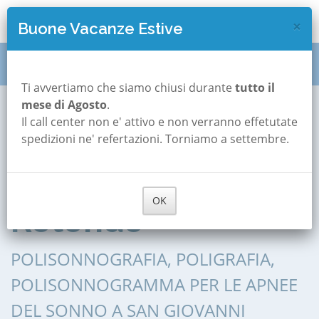
×
Buone Vacanze Estive
Polisonnografia
Puglia
Foggia
Ti avvertiamo che siamo chiusi durante
tutto il
mese di Agosto
.
San Giovanni Rotondo
Il call center non e' attivo e non verranno effetutate
Polisonnografia a
spedizioni ne' refertazioni. Torniamo a settembre.
San Giovanni
OK
Rotondo
POLISONNOGRAFIA, POLIGRAFIA,
POLISONNOGRAMMA PER LE APNEE
DEL SONNO A SAN GIOVANNI