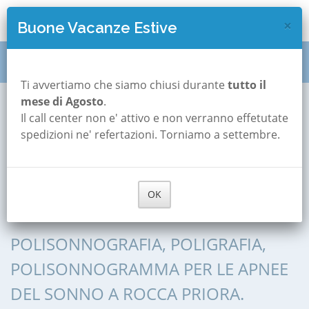
×
Buone Vacanze Estive
Polisonnografia pediatrica
Rocca Priora
Ti avvertiamo che siamo chiusi durante
tutto il
mese di Agosto
.
Il call center non e' attivo e non verranno effetutate
Polisonnografia
spedizioni ne' refertazioni. Torniamo a settembre.
Pediatrica a Rocca
OK
Priora
POLISONNOGRAFIA, POLIGRAFIA,
POLISONNOGRAMMA PER LE APNEE
DEL SONNO A ROCCA PRIORA.